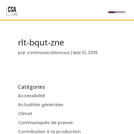
Aller au contenu principal
MENU
rlt-bqut-zne
par
communicationcsa
|
Mai 31, 2019
Catégories
Accessibilité
Actualités générales
Climat
Communiqués de presse
Contribution à la production