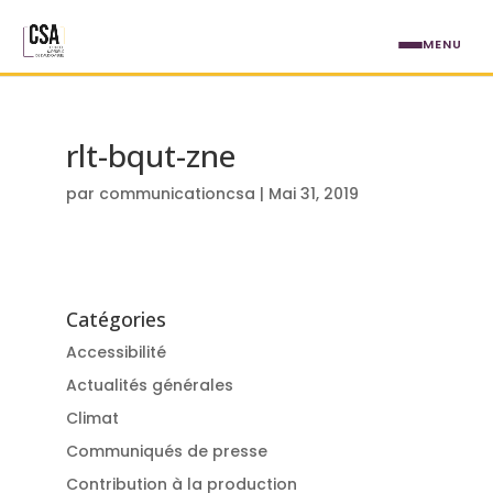
Aller au contenu principal
MENU
rlt-bqut-zne
par
communicationcsa
|
Mai 31, 2019
Catégories
Accessibilité
Actualités générales
Climat
Communiqués de presse
Contribution à la production