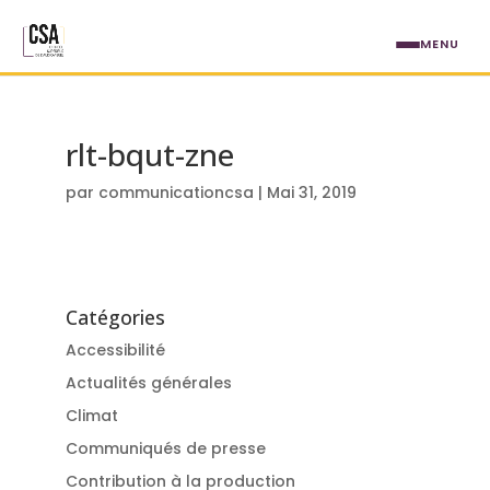
Aller au contenu principal
MENU
rlt-bqut-zne
par
communicationcsa
|
Mai 31, 2019
Catégories
Accessibilité
Actualités générales
Climat
Communiqués de presse
Contribution à la production