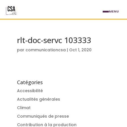
Aller au contenu principal
MENU
rlt-doc-servc 103333
par
communicationcsa
|
Oct 1, 2020
Catégories
Accessibilité
Actualités générales
Climat
Communiqués de presse
Contribution à la production