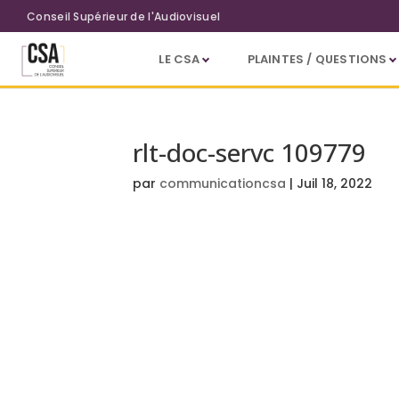
Aller au contenu principal
Conseil Supérieur de l'Audiovisuel
LE CSA
PLAINTES / QUESTIONS
rlt-doc-servc 109779
par
communicationcsa
|
Juil 18, 2022