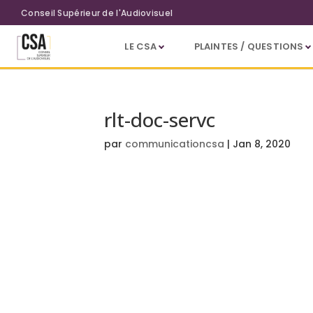
Aller au contenu principal
Conseil Supérieur de l'Audiovisuel
LE CSA
PLAINTES / QUESTIONS
rlt-doc-servc
par
communicationcsa
|
Jan 8, 2020