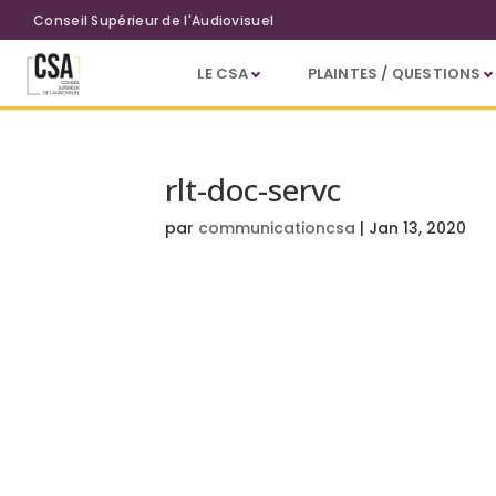
Aller au contenu principal
Conseil Supérieur de l'Audiovisuel
LE CSA
PLAINTES / QUESTIONS
rlt-doc-servc
par
communicationcsa
|
Jan 13, 2020