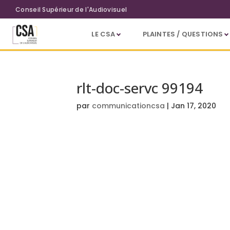
Aller au contenu principal
Conseil Supérieur de l'Audiovisuel
LE CSA
PLAINTES / QUESTIONS
rlt-doc-servc 99194
par
communicationcsa
|
Jan 17, 2020