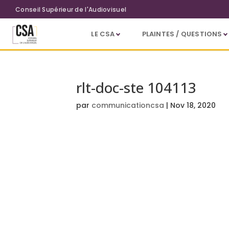
Aller au contenu principal
Conseil Supérieur de l'Audiovisuel
LE CSA
PLAINTES / QUESTIONS
rlt-doc-ste 104113
par
communicationcsa
|
Nov 18, 2020