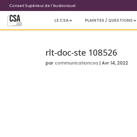
Aller au contenu principal
Conseil Supérieur de l'Audiovisuel
LE CSA
PLAINTES / QUESTIONS
rlt-doc-ste 108526
par
communicationcsa
|
Avr 14, 2022