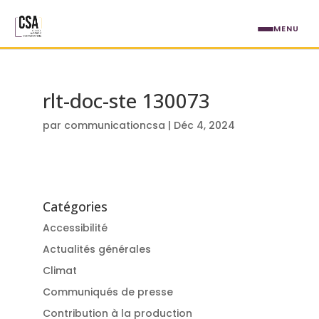
Aller au contenu principal
MENU
rlt-doc-ste 130073
par
communicationcsa
|
Déc 4, 2024
Catégories
Accessibilité
Actualités générales
Climat
Communiqués de presse
Contribution à la production