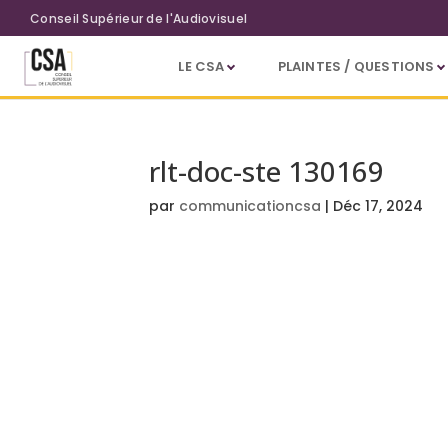
Aller au contenu principal
Conseil Supérieur de l'Audiovisuel
LE CSA
PLAINTES / QUESTIONS
rlt-doc-ste 130169
par
communicationcsa
|
Déc 17, 2024