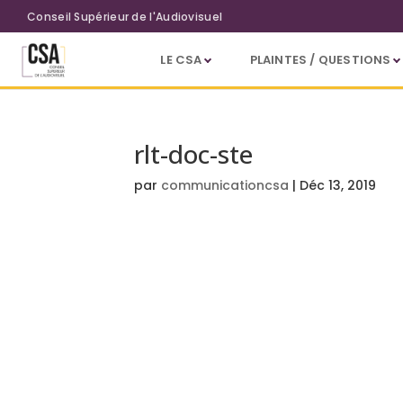
Aller au contenu principal
Conseil Supérieur de l'Audiovisuel
LE CSA
PLAINTES / QUESTIONS
rlt-doc-ste
par
communicationcsa
|
Déc 13, 2019