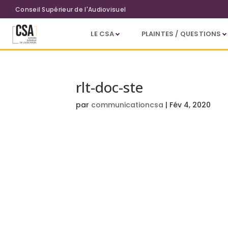
Aller au contenu principal
Conseil Supérieur de l'Audiovisuel
LE CSA
PLAINTES / QUESTIONS
rlt-doc-ste
par
communicationcsa
|
Fév 4, 2020