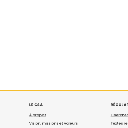
LE CSA
RÉGULA
À propos
Chercher
Vision, missions et valeurs
Textes r