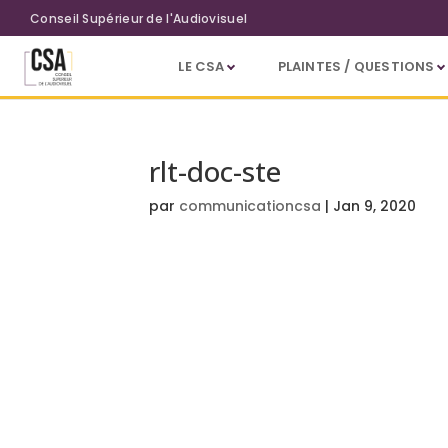
Aller au contenu principal
Conseil Supérieur de l'Audiovisuel
LE CSA
PLAINTES / QUESTIONS
rlt-doc-ste
par
communicationcsa
|
Jan 9, 2020