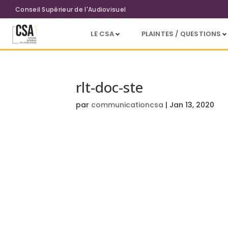
Aller au contenu principal
Conseil Supérieur de l'Audiovisuel
LE CSA
PLAINTES / QUESTIONS
rlt-doc-ste
par
communicationcsa
|
Jan 13, 2020