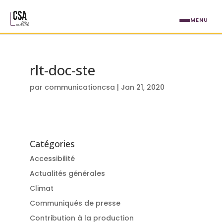
Aller au contenu principal
MENU
rlt-doc-ste
par
communicationcsa
|
Jan 21, 2020
Catégories
Accessibilité
Actualités générales
Climat
Communiqués de presse
Contribution à la production