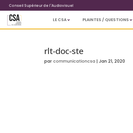
Aller au contenu principal
Conseil Supérieur de l'Audiovisuel
LE CSA
PLAINTES / QUESTIONS
rlt-doc-ste
par
communicationcsa
|
Jan 21, 2020