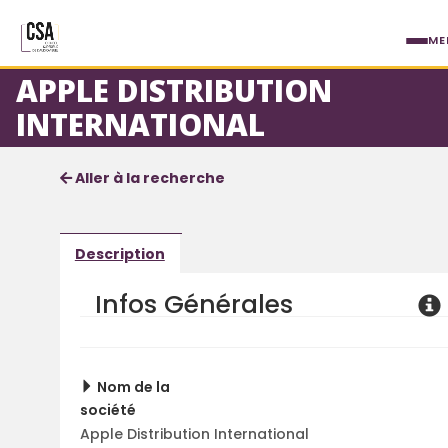
Aller au contenu principal
ME
APPLE DISTRIBUTION
INTERNATIONAL
Fiche société
Informations détaillées
Aller à la recherche
Description
Infos Générales
Nom de la
société
Apple Distribution International