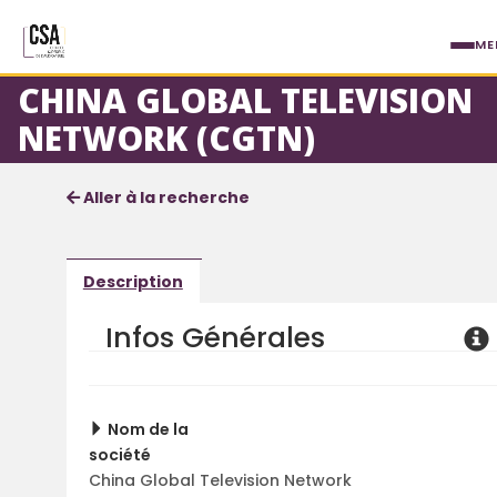
Aller au contenu principal
ME
CHINA GLOBAL TELEVISION
NETWORK (CGTN)
Fiche société
Informations détaillées
Aller à la recherche
Description
Infos Générales
Nom de la
société
China Global Television Network