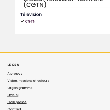
(CGTN)
Télévision
CGTN
LE CSA
À propos
Vision, missions et valeurs
Organigramme
Emploi
Coin presse
Contact