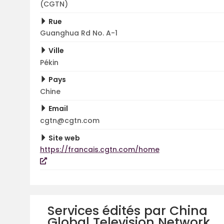
(CGTN)
Rue
Guanghua Rd No. A-1
Ville
Pékin
Pays
Chine
Email
cgtn@cgtn.com
Site web
https://francais.cgtn.com/home
Services édités par China
Global Television Network