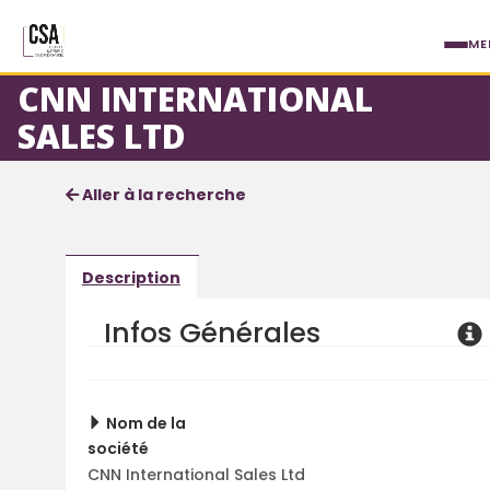
Aller au contenu principal
ME
CNN INTERNATIONAL
SALES LTD
Fiche société
Informations détaillées
Aller à la recherche
Description
Infos Générales
Nom de la
société
CNN International Sales Ltd