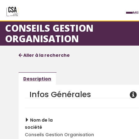
Aller au contenu principal
ME
CONSEILS GESTION
ORGANISATION
Fiche société
Informations détaillées
Aller à la recherche
Description
Infos Générales
Nom de la
société
Conseils Gestion Organisation