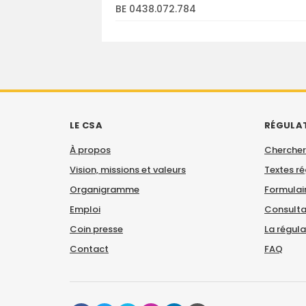
BE 0438.072.784
LE CSA
RÉGULA
À propos
Chercher
Vision, missions et valeurs
Textes r
Organigramme
Formulair
Emploi
Consulta
Coin presse
La régul
Contact
FAQ