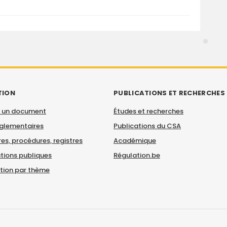
TION
PUBLICATIONS ET RECHERCHES
 un document
Études et recherches
églementaires
Publications du CSA
es, procédures, registres
Académique
tions publiques
Régulation.be
ation par thème