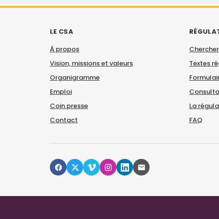
LE CSA
RÉGULA
À propos
Chercher
Vision, missions et valeurs
Textes r
Organigramme
Formulair
Emploi
Consulta
Coin presse
La régul
Contact
FAQ