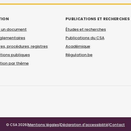
TION
PUBLICATIONS ET RECHERCHES
 un document
Études et recherches
églementaires
Publications du CSA
es, procédures, registres
Académique
tions publiques
Régulation.be
ation par thème
© CSA 2026
|
Mentions légales
|
Déclaration d'accessibilité
|
Contact