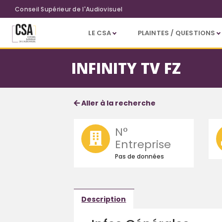
Aller au contenu principal
Conseil Supérieur de l'Audiovisuel
LE CSA
PLAINTES / QUESTIONS
INFINITY TV FZ
Fiche société
Informations détaillées
Aller à la recherche
N°
Entreprise
Pas de données
Description