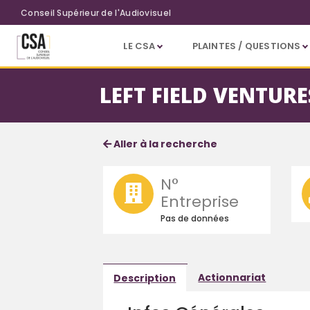
Aller au contenu principal
Conseil Supérieur de l'Audiovisuel
LE CSA
PLAINTES / QUESTIONS
LEFT FIELD VENTURE
Fiche société
Informations détaillées
Aller à la recherche
N°
Entreprise
Pas de données
Actionnariat
Description