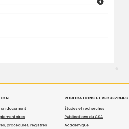
TION
PUBLICATIONS ET RECHERCHES
 un document
Études et recherches
églementaires
Publications du CSA
es, procédures, registres
Académique