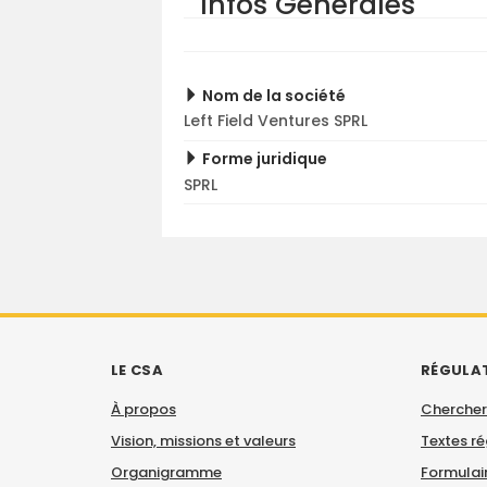
Infos Générales
Nom de la société
Left Field Ventures SPRL
Forme juridique
SPRL
LE CSA
RÉGULA
À propos
Chercher
Vision, missions et valeurs
Textes r
Organigramme
Formulair