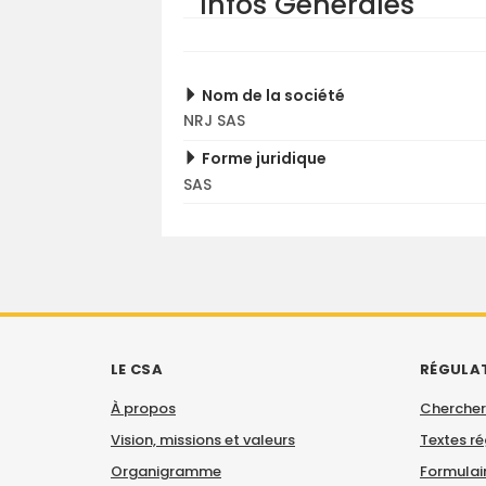
Infos Générales
Nom de la société
NRJ SAS
Forme juridique
SAS
LE CSA
RÉGULA
À propos
Chercher
Vision, missions et valeurs
Textes r
Organigramme
Formulair