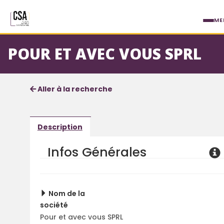
Aller au contenu principal
ME
POUR ET AVEC VOUS SPRL
Fiche société
Informations détaillées
Aller à la recherche
Description
Infos Générales
Nom de la
société
Pour et avec vous SPRL