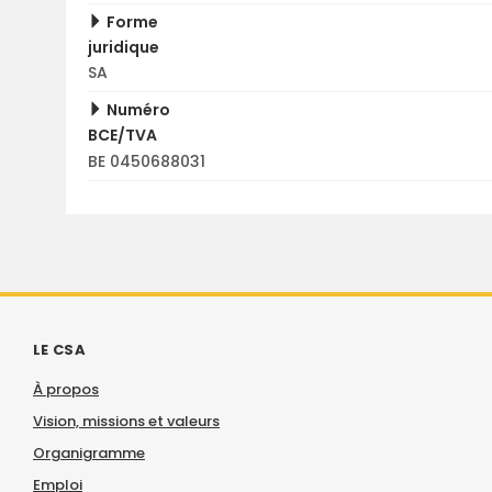
Forme
juridique
SA
Numéro
BCE/TVA
BE 0450688031
LE CSA
À propos
Vision, missions et valeurs
Organigramme
Emploi