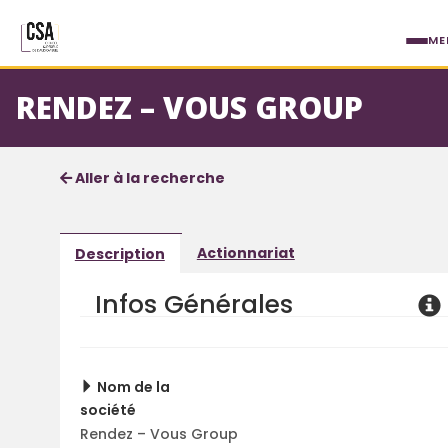
Aller au contenu principal
ME
RENDEZ – VOUS GROUP
Fiche société
Informations détaillées
Aller à la recherche
Actionnariat
Description
Infos Générales
Nom de la
société
Rendez – Vous Group