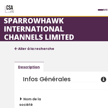
Aller au contenu principal
ME
SPARROWHAWK
INTERNATIONAL
CHANNELS LIMITED
Fiche société
Informations détaillées
Aller à la recherche
Description
Infos Générales
Nom de la
société