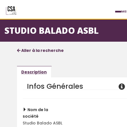
Aller au contenu principal
ME
STUDIO BALADO ASBL
Fiche société
Informations détaillées
Aller à la recherche
Description
Infos Générales
Nom de la
société
Studio Balado ASBL