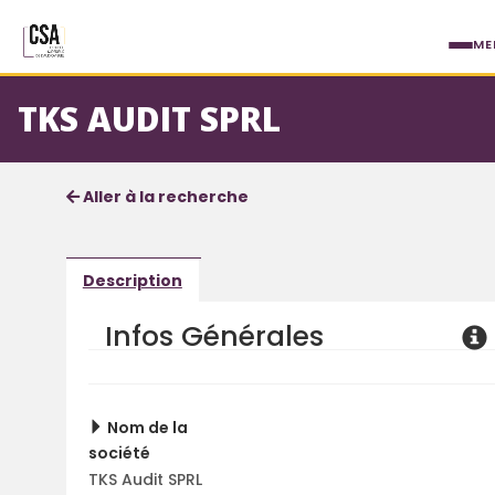
Aller au contenu principal
ME
TKS AUDIT SPRL
Fiche société
Informations détaillées
Aller à la recherche
Description
Infos Générales
Nom de la
société
TKS Audit SPRL