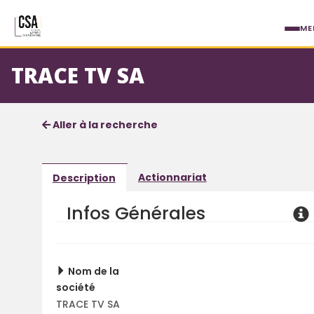
Aller au contenu principal
ME
TRACE TV SA
Fiche société
Informations détaillées
Aller à la recherche
Actionnariat
Description
Infos Générales
Nom de la
société
TRACE TV SA