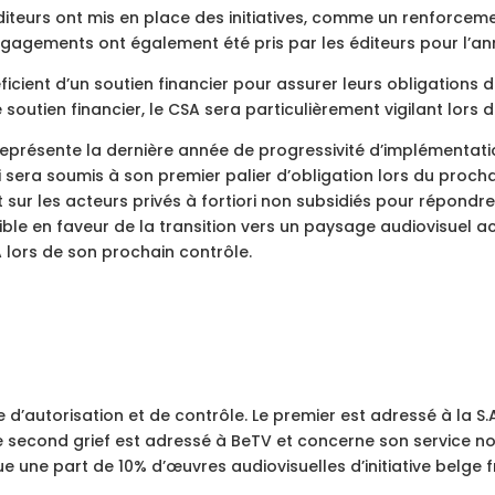
diteurs ont mis en place des initiatives, comme un renforcem
agements ont également été pris par les éditeurs pour l’an
cient d’un soutien financier pour assurer leurs obligations 
soutien financier, le CSA sera particulièrement vigilant lors
représente la dernière année de progressivité d’implémentati
i sera soumis à son premier palier d’obligation lors du proch
 sur les acteurs privés à fortiori non subsidiés pour répondre 
ible en faveur de la transition vers un paysage audiovisuel a
 lors de son prochain contrôle.
ge d’autorisation et de contrôle. Le premier est adressé à la S
second grief est adressé à BeTV et concerne son service non-l
e une part de 10% d’œuvres audiovisuelles d’initiative belge