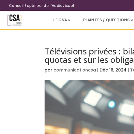
Aller au contenu principal
Conseil Supérieur de l'Audiovisuel
LE CSA
PLAINTES / QUESTIONS
Télévisions privées : b
quotas et sur les oblig
par
communicationcsa
|
Déc 16, 2024
|
T