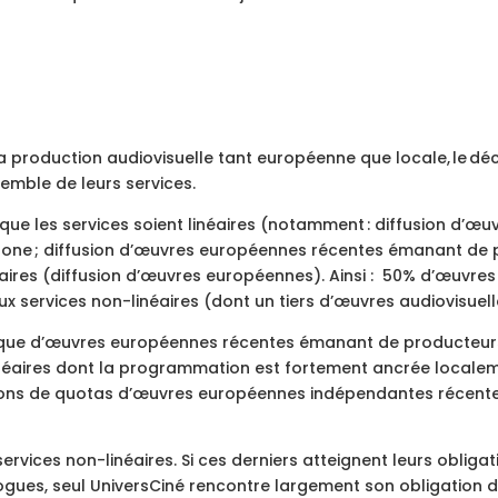
et la production audiovisuelle tant européenne que locale, le déc
semble de leurs services.
ue les services soient linéaires
(notamment : diffusion d’œu
ophone​ ; diffusion d’œuvres européennes récentes émanant d
aires (diffusion d’œuvres européennes)​. Ainsi : 50% d’œuvr
ux services non-linéaires (dont un tiers d’œuvres audiovisuell
 que d’œuvres européennes récentes émanant de producteur
inéaires dont la programmation est fortement ancrée localem
tions de quotas d’œuvres européennes indépendantes récente
ervices non-linéaires. Si ces derniers atteignent leurs oblig
ues, seul UniversCiné rencontre largement son obligation d