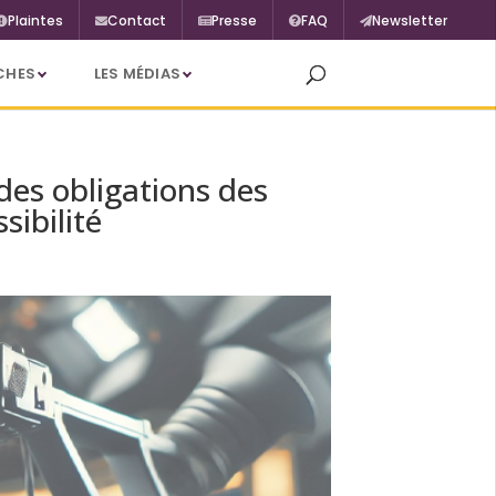
Plaintes
Contact
Presse
FAQ
Newsletter
CHES
LES MÉDIAS
 des obligations des
sibilité