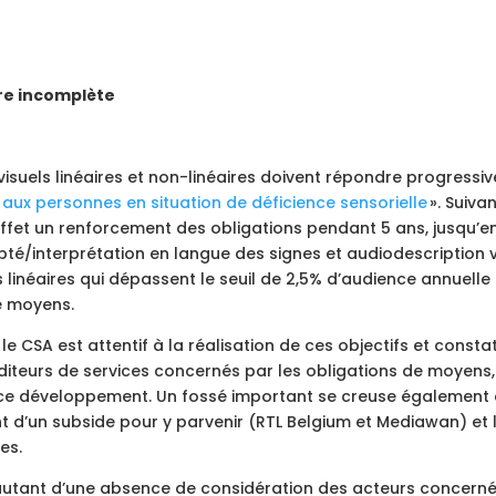
ore incomplète
évisuels linéaires et non-linéaires doivent répondre progress
aux personnes en situation de déficience sensorielle
». Suiva
 effet un renforcement des obligations pendant 5 ans, jusqu
pté/interprétation en langue des signes et audiodescription
ces linéaires qui dépassent le seuil de 2,5% d’audience annuell
de moyens.
le CSA est attentif à la réalisation de ces objectifs et consta
diteurs de services concernés par les obligations de moyens, 
 ce développement. Un fossé important se creuse également e
ent d’un subside pour y parvenir (RTL Belgium et Mediawan) et 
des.
autant d’une absence de considération des acteurs concernés 