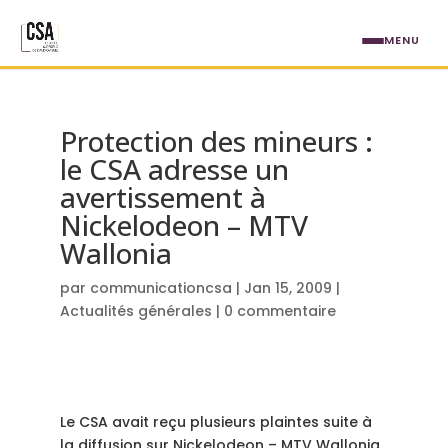
Aller au contenu principal
MENU
Protection des mineurs :
le CSA adresse un
avertissement à
Nickelodeon – MTV
Wallonia
par
communicationcsa
|
Jan 15, 2009
|
Actualités générales
|
0 commentaire
Le CSA avait reçu plusieurs plaintes suite à
la diffusion sur Nickelodeon – MTV Wallonia,