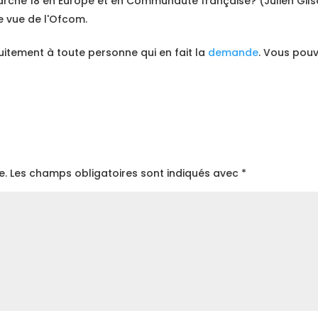
arché 18 en Europe et en Communauté française? (Julien Gilso
de vue de l'Ofcom.
tuitement à toute personne qui en fait la
demande
. Vous pou
e.
Les champs obligatoires sont indiqués avec
*