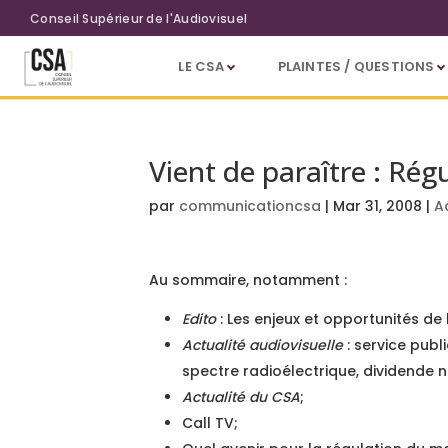
Aller au contenu principal
Conseil Supérieur de l'Audiovisuel
LE CSA
PLAINTES / QUESTIONS
Vient de paraître : Rég
par
communicationcsa
|
Mar 31, 2008
|
A
Au sommaire, notamment :
Edito
: Les enjeux et opportunités de 
Actualité audiovisuelle
: service publ
spectre radioélectrique, dividende 
Actualité du CSA
;
Call TV;