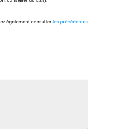
n, conseiller au CSA);
vez également consulter
les précédentes