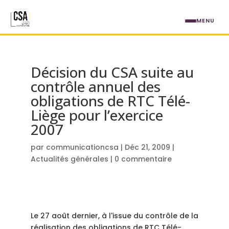
Aller au contenu principal
MENU
Décision du CSA suite au
contrôle annuel des
obligations de RTC Télé-
Liège pour l’exercice
2007
par
communicationcsa
|
Déc 21, 2009
|
Actualités générales
|
0 commentaire
Le 27 août dernier, à l'issue du contrôle de la
réalisation des obligations de RTC Télé-