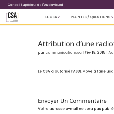
Aller au contenu principal
Conseil Supérieur de l'Audiovisuel
LE CSA
PLAINTES / QUESTIONS
Attribution d’une radio
par
communicationcsa
|
Fév 18, 2015
|
Ac
Le CSA a autorisé l'ASBL Move à faire usa
Envoyer Un Commentaire
Votre adresse e-mail ne sera pas publié