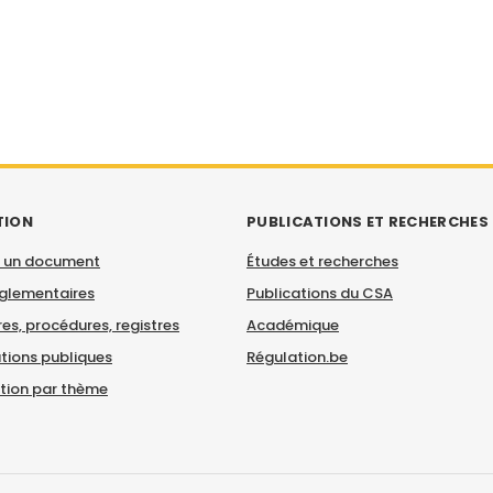
TION
PUBLICATIONS ET RECHERCHES
 un document
Études et recherches
églementaires
Publications du CSA
es, procédures, registres
Académique
tions publiques
Régulation.be
ation par thème