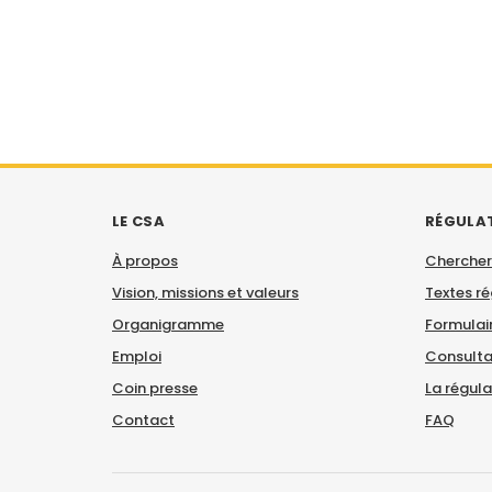
LE CSA
RÉGULA
À propos
Chercher
Vision, missions et valeurs
Textes r
Organigramme
Formulair
Emploi
Consulta
Coin presse
La régul
Contact
FAQ