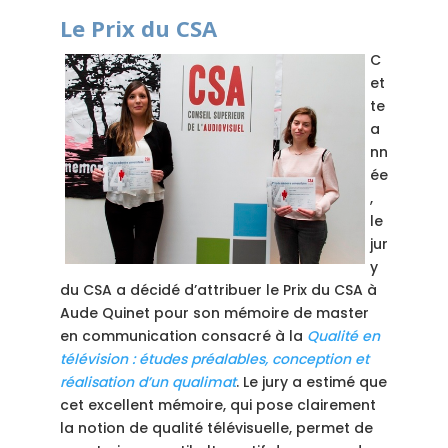
Le Prix du CSA
C
et
te
a
nn
ée
,
le
jur
y
du CSA a décidé d’attribuer le Prix du CSA à
Aude Quinet pour son mémoire de master
en communication consacré à la
Qualité en
télévision : études préalables, conception et
réalisation d’un qualimat
. Le jury a estimé que
cet excellent mémoire, qui pose clairement
la notion de qualité télévisuelle, permet de