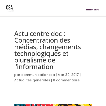
Aller au contenu principal
MENU
Actu centre doc :
Concentration des
médias, changements
technologiques et
pluralisme de
l’information
par
communicationcsa
|
Mar 30, 2017
|
Actualités générales
|
0 commentaire