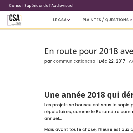
Aller au contenu principal
Conseil Supérieur de l'Audiovisuel
LE CSA
PLAINTES / QUESTIONS
En route pour 2018 ave
par
communicationcsa
|
Déc 22, 2017
|
A
Une année 2018 qui dém
Les projets se bousculent sous le sapin p
régulatoires, comme le Baromètre commu
annuel…
Mais avant toute chose, l'heure est aux 