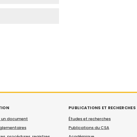
TION
PUBLICATIONS ET RECHERCHES
 un document
Études et recherches
églementaires
Publications du CSA
es, procédures, registres
Académique