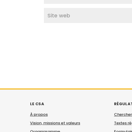
LE CSA
RÉGULA
À propos
Chercher
Vision, missions et valeurs
Textes r
Organigramme
Formulair