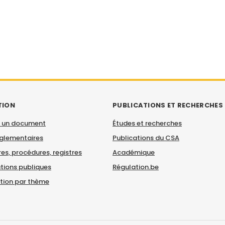
TION
PUBLICATIONS ET RECHERCHES
 un document
Études et recherches
églementaires
Publications du CSA
es, procédures, registres
Académique
tions publiques
Régulation.be
ation par thème