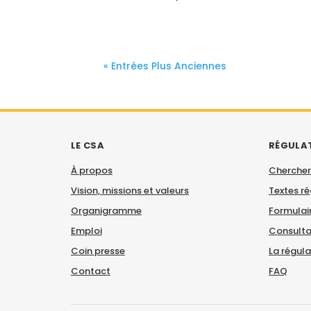
« Entrées Plus Anciennes
LE CSA
RÉGULA
À propos
Chercher
Vision, missions et valeurs
Textes r
Organigramme
Formulair
Emploi
Consulta
Coin presse
La régul
Contact
FAQ