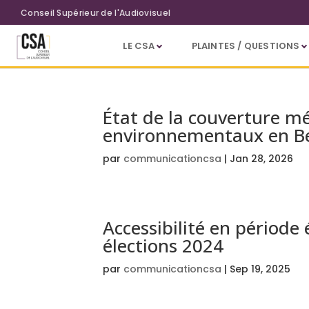
Aller au contenu principal
Conseil Supérieur de l'Audiovisuel
LE CSA
PLAINTES / QUESTIONS
Catégorie Document : Bilan th
État de la couverture mé
environnementaux en Be
par
communicationcsa
|
Jan 28, 2026
Accessibilité en période 
élections 2024
par
communicationcsa
|
Sep 19, 2025