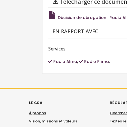
Télécharger ce documen
Décision de dérogation : Radio A
EN RAPPORT AVEC :
Services
Radio Alma
,
Radio Prima
,
LE CSA
RÉGULA
À propos
Chercher
Vision, missions et valeurs
Textes r