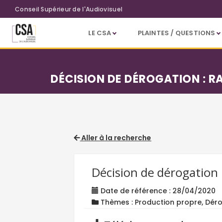
Aller au contenu principal
Conseil Supérieur de l'Audiovisuel
LE CSA
PLAINTES / QUESTIONS
DÉCISION DE DÉROGATION : R
Aller à la recherche
Décision de dérogation 
Date de référence : 28/04/2020
Thèmes : Production propre, Déro