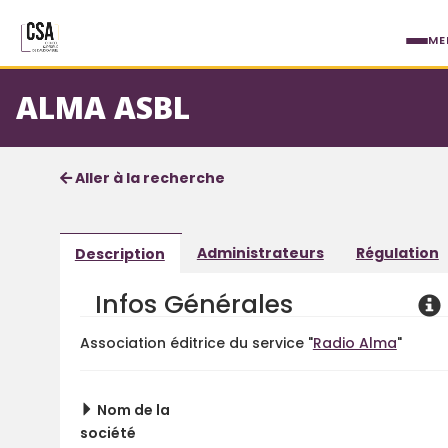
Aller au contenu principal
ME
ALMA ASBL
Fiche société
Informations détaillées
Aller à la recherche
Administrateurs
Régulation
Description
Infos Générales
Association éditrice du service "
Radio Alma
"
Nom de la
société