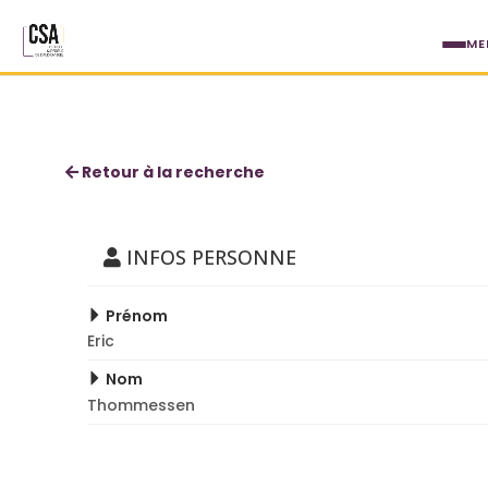
Aller au contenu principal
ME
Eric Thommessen
Retour à la recherche
INFOS PERSONNE
Prénom
Eric
Nom
Thommessen