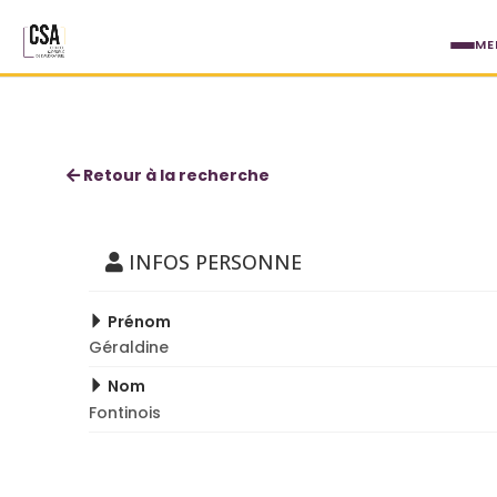
Aller au contenu principal
ME
Géraldine Fontinois
Retour à la recherche
INFOS PERSONNE
Prénom
Géraldine
Nom
Fontinois