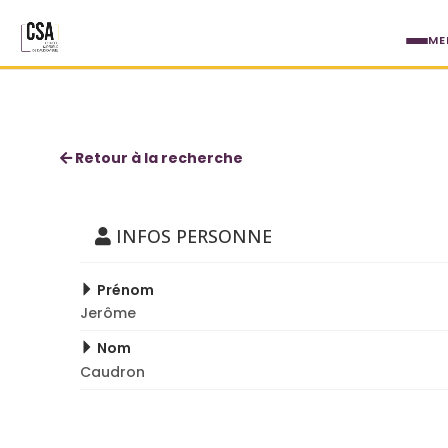
Aller au contenu principal
ME
Jerôme Caudron
Retour à la recherche
INFOS PERSONNE
Prénom
Jerôme
Nom
Caudron