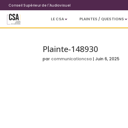
Aller au contenu principal
Conseil Supérieur de l'Audiovisuel
LE CSA
PLAINTES / QUESTIONS
Plainte-148930
par
communicationcsa
|
Juin 6, 2025