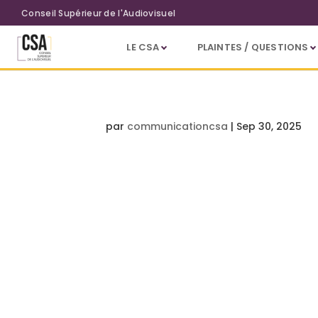
Aller au contenu principal
Conseil Supérieur de l'Audiovisuel
LE CSA
PLAINTES / QUESTIONS
par
communicationcsa
|
Sep 30, 2025