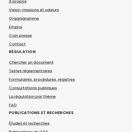
À propos
Vision, missions et valeurs
Organigramme
Emploi
Coin presse
Contact
RÉGULATION
Chercher un document
Textes réglementaires
Formulaires, procédures, registres
Consultations publiques
La régulation par thème
FAQ
PUBLICATIONS ET RECHERCHES
Études et recherches
Publications du CSA