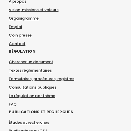
À propos
Vision, missions et valeurs
Organigramme
Emploi
Coin presse
Contact
RÉGULATION
Chercher un document
Textes réglementaires
Formulaires, procédures, registres
Consultations publiques
La régulation par thème
FAQ
PUBLICATIONS ET RECHERCHES
Études et recherches
Publications du CSA